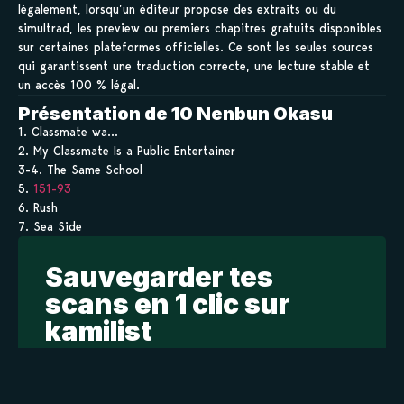
légalement, lorsqu’un éditeur propose des extraits ou du
simultrad, les preview ou premiers chapitres gratuits disponibles
sur certaines plateformes officielles. Ce sont les seules sources
qui garantissent une traduction correcte, une lecture stable et
un accès 100 % légal.
Présentation de 10 Nenbun Okasu
1. Classmate wa…
2. My Classmate Is a Public Entertainer
3-4. The Same School
5.
151-93
6. Rush
7. Sea Side
Sauvegarder tes
scans en 1 clic sur
kamilist
Tu peux sauvegarder tes scans depuis les sites où tu les
lis, grâce à l’URL en un clic, et suivre la progression de
tes chapitres !