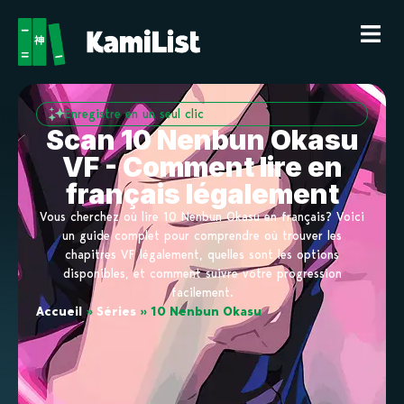
Enregistre en un seul clic
Scan 10 Nenbun Okasu
VF - Comment lire en
français légalement
Vous cherchez où lire 10 Nenbun Okasu en français? Voici
un guide complet pour comprendre où trouver les
chapitres VF légalement, quelles sont les options
disponibles, et comment suivre votre progression
facilement.
Accueil
»
Séries
»
10 Nenbun Okasu