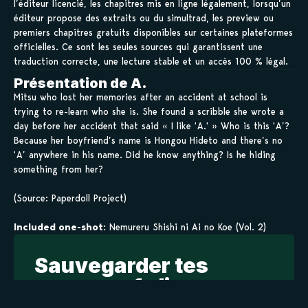
l’éditeur licencié, les chapitres mis en ligne légalement, lorsqu’un
éditeur propose des extraits ou du simultrad, les preview ou
premiers chapitres gratuits disponibles sur certaines plateformes
officielles. Ce sont les seules sources qui garantissent une
traduction correcte, une lecture stable et un accès 100 % légal.
Présentation de A.
Mitsu who lost her memories after an accident at school is
trying to re-learn who she is. She found a scribble she wrote a
day before her accident that said « I like ‘A.' » Who is this ‘A’?
Because her boyfriend’s name is Hongou Hideto and there’s no
‘A’ anywhere in his name. Did he know anything? Is he hiding
something from her?
(Source: Paperdoll Project)
Included one-shot:
Nemureru Shishi ni Ai no Koe (Vol. 2)
Sauvegarder tes
scans en 1 clic sur
kamilist