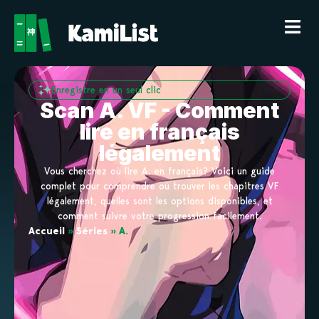
Enregistre en un seul clic
Scan A. VF - Comment
lire en français
légalement
Vous cherchez où lire A. en français? Voici un guide
complet pour comprendre où trouver les chapitres VF
légalement, quelles sont les options disponibles, et
comment suivre votre progression facilement.
Accueil
»
Séries
»
A.