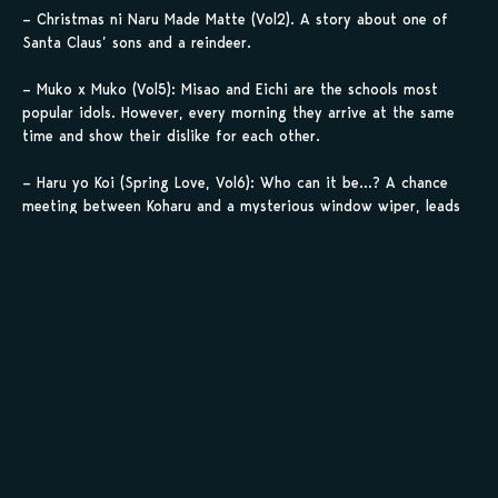
– Christmas ni Naru Made Matte (Vol2). A story about one of
Santa Claus’ sons and a reindeer.
– Muko x Muko (Vol5): Misao and Eichi are the schools most
popular idols. However, every morning they arrive at the same
time and show their dislike for each other.
– Haru yo Koi (Spring Love, Vol6): Who can it be…? A chance
meeting between Koharu and a mysterious window wiper, leads
to his decision to abandon his post as the President of Ameya
Product, just to be close to this man. But, will only this be
enough for Koharu?
Sauvegarder tes
scans en 1 clic sur
kamilist
Tu peux sauvegarder tes scans depuis les sites où tu les
lis, grâce à l’URL en un clic, et suivre la progression de
tes chapitres !