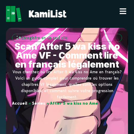
Enregistre en un seul clic
Scan After 5 wa kiss no
Ame VF - Comment lire
en français légalement
Vous cherchez où lire After 5 wa kiss no Ame en français?
Voici un guide complet pour comprendre où trouver les
chapitres VF légalement, quelles sont les options
disponibles, et comment suivre votre progression
facilement.
Accueil
»
Séries
»
After 5 wa kiss no Ame