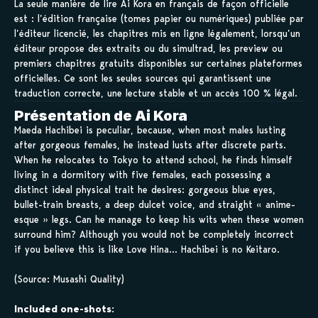
La seule manière de lire Ai Kora en français de façon officielle
est : l’édition française (tomes papier ou numériques) publiée par
l’éditeur licencié, les chapitres mis en ligne légalement, lorsqu’un
éditeur propose des extraits ou du simultrad, les preview ou
premiers chapitres gratuits disponibles sur certaines plateformes
officielles. Ce sont les seules sources qui garantissent une
traduction correcte, une lecture stable et un accès 100 % légal.
Présentation de Ai Kora
Maeda Hachibei is peculiar, because, when most males lusting
after gorgeous females, he instead lusts after discrete parts.
When he relocates to Tokyo to attend school, he finds himself
living in a dormitory with five females, each possessing a
distinct ideal physical trait he desires: gorgeous blue eyes,
bullet-train breasts, a deep dulcet voice, and straight « anime-
esque » legs. Can he manage to keep his wits when these women
surround him? Although you would not be completely incorrect
if you believe this is like Love Hina… Hachibei is no Keitaro.
(Source: Musashi Quality)
Included one-shots: