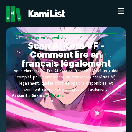
Enregistre en un seul clic
Scan Ai Kora VF -
Comment lire en
français légalement
Vous cherchez où lire Ai Kora en français? Voici un guide
complet pour comprendre où trouver les chapitres VF
légalement, quelles sont les options disponibles, et
comment suivre votre progression facilement.
Accueil
»
Séries
»
Ai Kora