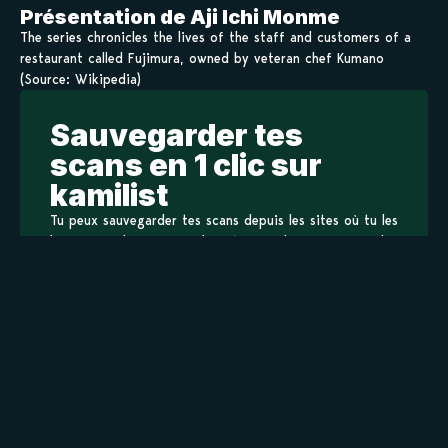
Présentation de Aji Ichi Monme
The series chronicles the lives of the staff and customers of a
restaurant called Fujimura, owned by veteran chef Kumano
(Source: Wikipedia)
Sauvegarder tes
scans en 1 clic sur
kamilist
Tu peux sauvegarder tes scans depuis les sites où tu les
lis, grâce à l’URL en un clic, et suivre la progression de
tes chapitres !
Ajouter à ma liste
Personnages de Aji Ichi Monme
Staff
Informations principales