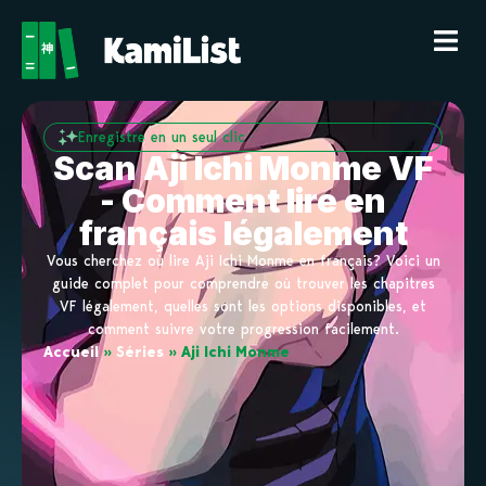
Enregistre en un seul clic
Scan Aji Ichi Monme VF
- Comment lire en
français légalement
Vous cherchez où lire Aji Ichi Monme en français? Voici un
guide complet pour comprendre où trouver les chapitres
VF légalement, quelles sont les options disponibles, et
comment suivre votre progression facilement.
Accueil
»
Séries
»
Aji Ichi Monme