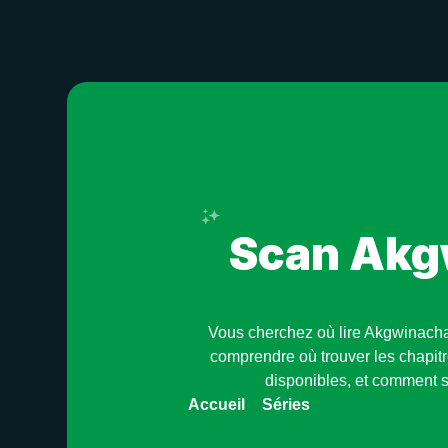
Enregistre en un seul clic
Scan Akgw
Vous cherchez où lire Akgwinacha
comprendre où trouver les chapitr
disponibles, et comment s
Accueil
»
Séries
»
Akgwinachal