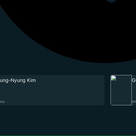
ung-Nyung Kim
G
tory
Ar