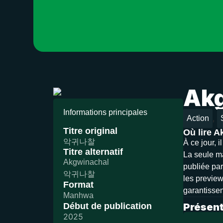
Akg
Informations principales
,
Action
Titre original
Où lire 
악귀나찰
À ce jour, 
Titre alternatif
La seule ma
Akgwinachal
publiée par
악귀나찰
les preview
Format
garantissen
Manhwa
Début de publication
Présent
2025