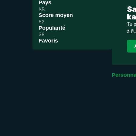
Pays
Sa
KR
Score moyen
ka
62
Tu p
Popularité
à l’
38
Favoris
Personna