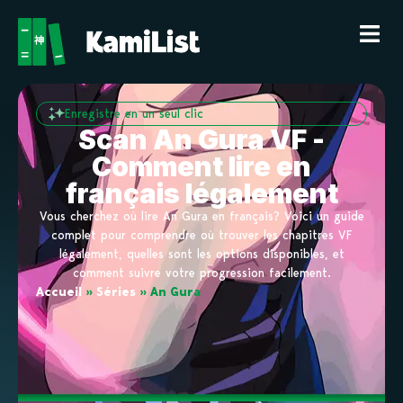
Enregistre en un seul clic
Scan An Gura VF -
Comment lire en
français légalement
Vous cherchez où lire An Gura en français? Voici un guide
complet pour comprendre où trouver les chapitres VF
légalement, quelles sont les options disponibles, et
comment suivre votre progression facilement.
Accueil
»
Séries
»
An Gura