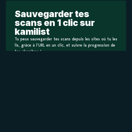
Sauvegarder tes
scans en 1 clic sur
kamilist
Tu peux sauvegarder tes scans depuis les sites où tu les
lis, grâce à l’URL en un clic, et suivre la progression de
tes chapitres !
Ajouter à ma liste
Personnages de An Gura
Staff
Informations principales
Titre original
アン・グラ
Titre alternatif
An Gura