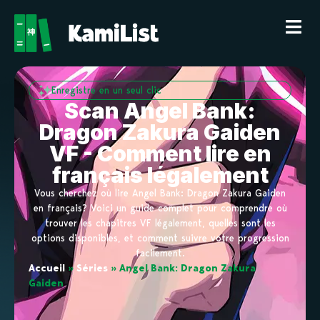
Enregistre en un seul clic
Scan Angel Bank:
Dragon Zakura Gaiden
VF - Comment lire en
français légalement
Vous cherchez où lire Angel Bank: Dragon Zakura Gaiden
en français? Voici un guide complet pour comprendre où
trouver les chapitres VF légalement, quelles sont les
options disponibles, et comment suivre votre progression
facilement.
Accueil
»
Séries
»
Angel Bank: Dragon Zakura
Gaiden