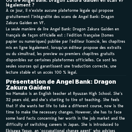
Où lire Angel Bank: Dragon Zakura Gaiden en scan VF
légalement ?
À ce jour, il n’existe aucune plateforme légale qui propose
gratuitement l’intégralité des scans de Angel Bank: Dragon
Zakura Gaiden en VF.
La seule manière de lire Angel Bank: Dragon Zakura Gaiden en
français de façon officielle est : l’édition française (tomes
papier ou numériques) publiée par l’éditeur licencié, les chapitres
mis en ligne légalement, lorsqu’un éditeur propose des extraits
ou du simultrad, les preview ou premiers chapitres gratuits
disponibles sur certaines plateformes officielles. Ce sont les
seules sources qui garantissent une traduction correcte, une
lecture stable et un accès 100 % légal.
Présentation de Angel Bank: Dragon
Zakura Gaiden
Ino Mamako is an English teacher at Ryuuzan High School. She’s
32 years old, and she’s starting to tire of teaching. She feels
that if she wants her life to take a different course, now is the
time to make the necessary changes. However, she has to face
some hard facts concerning her worth in the job market and the
difficulty of switching careers in Japan. She is introduced to
Ebisawa Yasuo, an ‘occupational change agent’ who advises