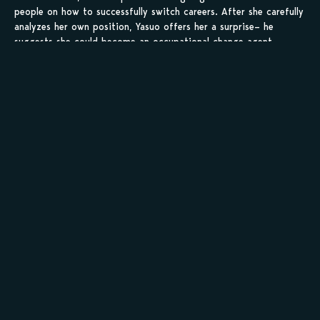
people on how to successfully switch careers. After she carefully
analyzes her own position, Yasuo offers her a surprise– he
suggests she could become an occupational change agent
herself. Now Ino Mamako has found a new course for her own
life, helping other people to successfully change their own paths!
Sauvegarder tes
scans en 1 clic sur
kamilist
Tu peux sauvegarder tes scans depuis les sites où tu les
lis, grâce à l’URL en un clic, et suivre la progression de
tes chapitres !
Ajouter à ma liste
Personnages de Angel Bank: Dragon Zakura Gaiden
Staff