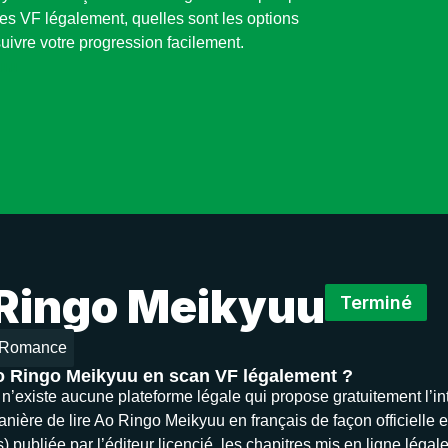
es VF légalement, quelles sont les options
uivre votre progression facilement.
yuu
Ringo Meikyuu
Terminé
Romance
Ao Ringo Meikyuu en scan VF légalement ?
il n’existe aucune plateforme légale qui propose gratuitement l’
nière de lire Ao Ringo Meikyuu en français de façon officielle es
 publiée par l’éditeur licencié, les chapitres mis en ligne légal