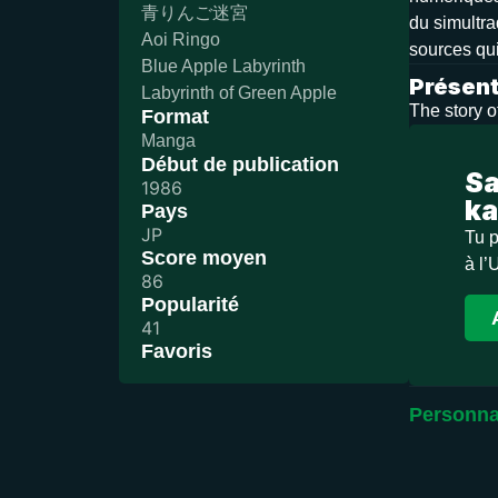
青りんご迷宮
du simultra
Aoi Ringo
sources qui
Blue Apple Labyrinth
Présent
Labyrinth of Green Apple
The story o
Format
Manga
Début de publication
Sa
1986
ka
Pays
JP
Tu p
Score moyen
à l’
86
Popularité
41
Favoris
Personna