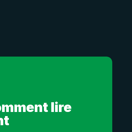
omment lire
nt