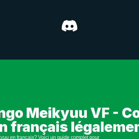
ngo Meikyuu VF - C
n français légaleme
yuu en français? Voici un guide complet pour