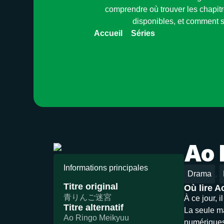
comprendre où trouver les chapitr
disponibles, et comment s
Accueil
»
Séries
»
Ao Ringo Meik
Ao 
Informations principales
,
Drama
Titre original
Où lire 
青りんご迷宮
À ce jour, 
Titre alternatif
La seule ma
Ao Ringo Meikyuu
numériques)