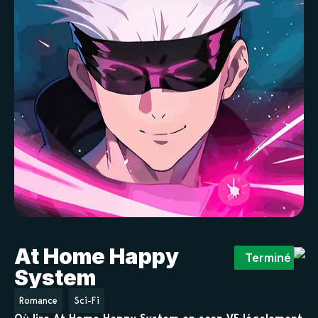
At Home Happy
Terminé
System
,
Romance
Sci-Fi