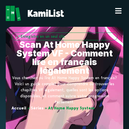
Enregistre en un seul clic
Scan At Home Happy
System VF - Comment
lire en français
légalement
Vous cherchez où lire At Home Happy System en français?
Voici un guide complet pour comprendre où trouver les
chapitres VF légalement, quelles sont les options
disponibles, et comment suivre votre progression
facilement.
Accueil
»
Séries
»
At Home Happy System