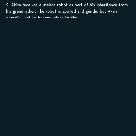
2. Akira receives a useless robot as part of his inheritance from
his grandfather. The robot is spoiled and gentle, but Akira
doesn’t want to become close to him..
Note: Released at J.GARDEN 25.
Sauvegarder tes
scans en 1 clic sur
kamilist
Tu peux sauvegarder tes scans depuis les sites où tu les
lis, grâce à l’URL en un clic, et suivre la progression de
tes chapitres !
Ajouter à ma liste
Personnages de At Home Happy System
Staff