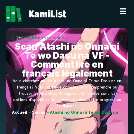
Enregistre en un seul clic
Scan Atashi no Onna ni
Te wo Dasu na VF -
Comment lire en
français légalement
Vous cherchez où lire Atashi no Onna ni Te wo Dasu na en
français? Voici un guide complet pour comprendre où
trouver les chapitres VF légalement, quelles sont les
options disponibles, et comment suivre votre progression
facilement.
Accueil
»
Séries
»
Atashi no Onna ni Te wo Dasu na