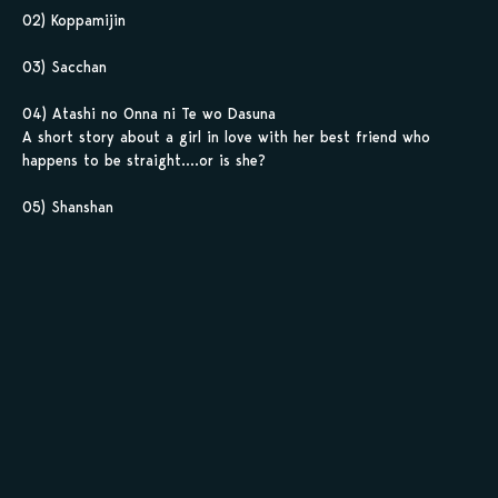
02) Koppamijin
03) Sacchan
04) Atashi no Onna ni Te wo Dasuna
A short story about a girl in love with her best friend who
happens to be straight….or is she?
05) Shanshan
06) Himitsu no Nikkichou
07) Kanojo to iru Hibi
08) Asobi ni Ikou yo
Sauvegarder tes
scans en 1 clic sur
kamilist