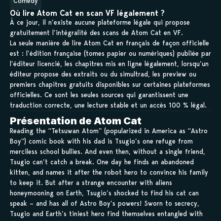
Comedy
Où lire Atom Cat en scan VF légalement ?
À ce jour, il n’existe aucune plateforme légale qui propose
gratuitement l’intégralité des scans de Atom Cat en VF.
La seule manière de lire Atom Cat en français de façon officielle
est : l’édition française (tomes papier ou numériques) publiée par
l’éditeur licencié, les chapitres mis en ligne légalement, lorsqu’un
éditeur propose des extraits ou du simultrad, les preview ou
premiers chapitres gratuits disponibles sur certaines plateformes
officielles. Ce sont les seules sources qui garantissent une
traduction correcte, une lecture stable et un accès 100 % légal.
Présentation de Atom Cat
Reading the “Tetsuwan Atom” (popularized in America as “Astro
Boy”) comic book with his dad is Tsugio’s one refuge from
merciless school bullies. And even then, without a single friend,
Tsugio can’t catch a break. One day he finds an abandoned
kitten, and names it after the robot hero to convince his family
to keep it. But after a strange encounter with aliens
honeymooning on Earth, Tsugio’s shocked to find his cat can
speak – and has all of Astro Boy’s powers! Sworn to secrecy,
Tsugio and Earth’s tiniest hero find themselves entangled with