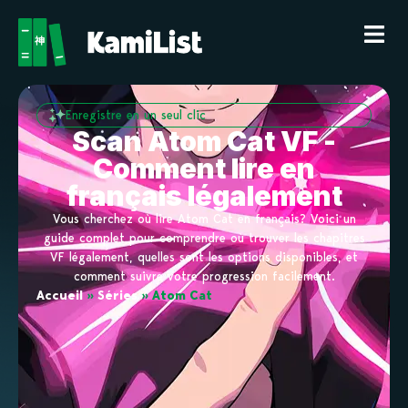
Enregistre en un seul clic
Scan Atom Cat VF -
Comment lire en
français légalement
Vous cherchez où lire Atom Cat en français? Voici un
guide complet pour comprendre où trouver les chapitres
VF légalement, quelles sont les options disponibles, et
comment suivre votre progression facilement.
Accueil
»
Séries
»
Atom Cat