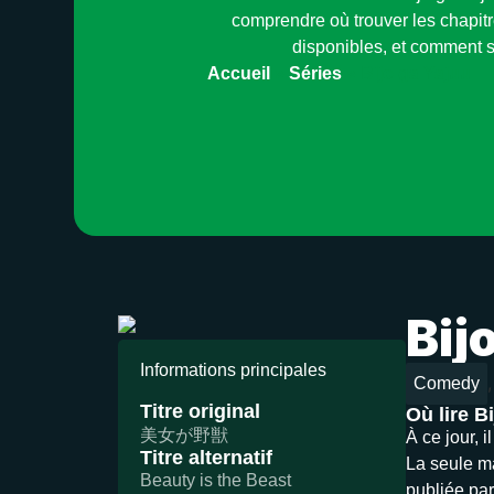
comprendre où trouver les chapitr
disponibles, et comment s
Accueil
»
Séries
»
Bijo ga Yajuu
Bij
Informations principales
,
Comedy
Titre original
Où lire B
美女が野獣
À ce jour, 
Titre alternatif
La seule ma
Beauty is the Beast
publiée par