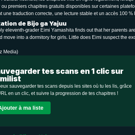
 ou premiers chapitres gratuits disponibles sur certaines platefo
t une traduction correcte, une lecture stable et un accès 100 % 
ation de Bijo ga Yajuu
 eleventh-grader Eimi Yamashita finds out that her parents are r
 move into a dormitory for girls. Little does Eimi suspect the ex
iz Media)
uvegarder tes scans en 1 clic sur
milist
eux sauvegarder tes scans depuis les sites où tu les lis, grâce
URL en un clic, et suivre la progression de tes chapitres !
Ajouter à ma liste