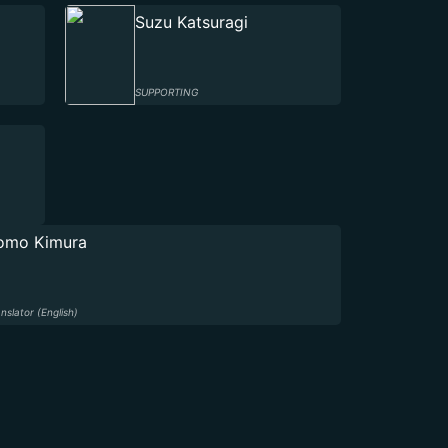
Suzu Katsuragi
SUPPORTING
omo Kimura
anslator (English)