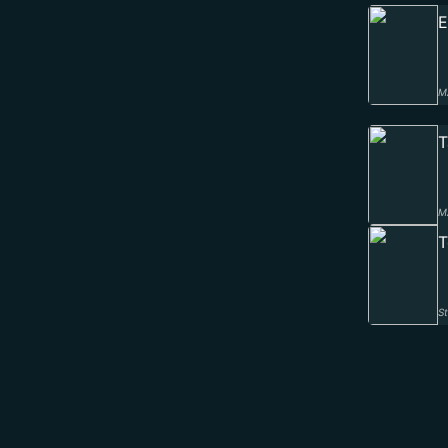
E
M
T
M
T
St