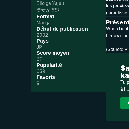
Bijo ga Yajuu
les preview
美女が野獣
garantissen
Format
Présent
Manga
Début de publication
When bubbly
2002
her own and
Pays
JP
(Source: V
Score moyen
67
Popularité
Sa
659
ka
Favoris
Tu p
9
à l’