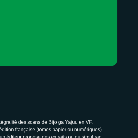
ntégralité des scans de Bijo ga Yajuu en VF.
 l’édition française (tomes papier ou numériques)
’un éditeur propose des extraits ou du simultrad,