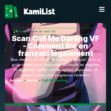
Enregistre en un seul clic
Scan Call Me Darling VF
- Comment lire en
français légalement
Vous cherchez où lire Call Me Darling en français? Voici un
guide complet pour comprendre où trouver les chapitres
VF légalement, quelles sont les options disponibles, et
comment suivre votre progression facilement.
Accueil
»
Séries
»
Call Me Darling