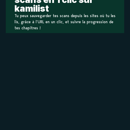
kamilist
Tu peux sauvegarder tes scans depuis les sites où tu les
lis, grâce à l’URL en un clic, et suivre la progression de
tes chapitres !
Ajouter à ma liste
Personnages de Call Me Darling
Staff
Informations principales
Titre original
コールミーダーリン
Titre alternatif
Call Me Darling
コールミーダーリン
Format
Manga
Début de publication