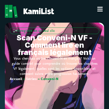
Enregistre en un seul clic
Scan Conveni-N VF -
Comment lire en
français légalement
Vous cherchez où lire Conveni-N en français? Voici un
guide complet pour comprendre où trouver les chapitres
VF légalement, quelles sont les options disponibles, et
comment suivre votre progression facilement.
Accueil
»
Séries
»
Conveni-N