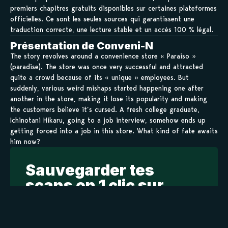
premiers chapitres gratuits disponibles sur certaines plateformes
officielles. Ce sont les seules sources qui garantissent une
traduction correcte, une lecture stable et un accès 100 % légal.
Présentation de Conveni-N
The story revolves around a convenience store « Paraiso »
(paradise). The store was once very successful and attracted
quite a crowd because of its « unique » employees. But
suddenly, various weird mishaps started happening one after
another in the store, making it lose its popularity and making
the customers believe it’s cursed. A fresh college graduate,
Ichinotani Hikaru, going to a job interview, somehow ends up
getting forced into a job in this store. What kind of fate awaits
him now?
Sauvegarder tes
scans en 1 clic sur
kamilist
Tu peux sauvegarder tes scans depuis les sites où tu les
lis, grâce à l’URL en un clic, et suivre la progression de