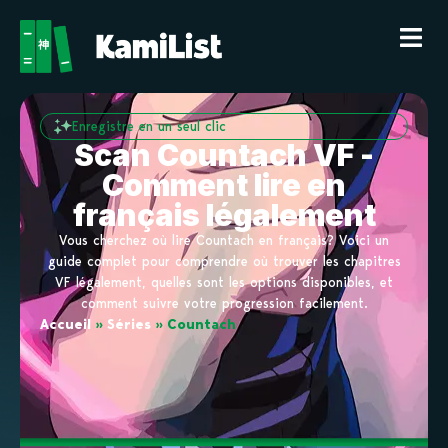
Enregistre en un seul clic
Scan Countach VF -
Comment lire en
français légalement
Vous cherchez où lire Countach en français? Voici un
guide complet pour comprendre où trouver les chapitres
VF légalement, quelles sont les options disponibles, et
comment suivre votre progression facilement.
Accueil
»
Séries
»
Countach