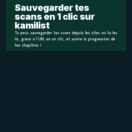
Sauvegarder tes
scans en 1 clic sur
kamilist
Tu peux sauvegarder tes scans depuis les sites où tu les
lis, grâce à l’URL en un clic, et suivre la progression de
tes chapitres !
Ajouter à ma liste
Personnages de Countach
Staff
Informations principales
Titre original
カウンタック
Titre alternatif
Countach
カウンタック