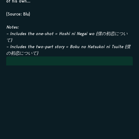
of his own…
(Source: Blu)
Notes:
– Includes the one-shot « Hoshi ni Negai wo (僕の初恋につい
て)
– Includes the two-part story « Boku no Hatsukoi ni Tsuite (僕
の初恋について)
Sauvegarder tes
scans en 1 clic sur
kamilist
Tu peux sauvegarder tes scans depuis les sites où tu les
lis, grâce à l’URL en un clic, et suivre la progression de
tes chapitres !
Ajouter à ma liste