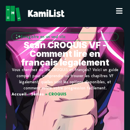
Enregistre en un seul clic
Scan CROQUIS VF -
Comment lire en
français légalement
Vous cherchez où lire CROQUIS en français? Voici un guide
complet pour comprendre où trouver les chapitres VF
légalement, quelles sont les options disponibles, et
comment suivre votre progression facilement.
Accueil
»
Séries
»
CROQUIS