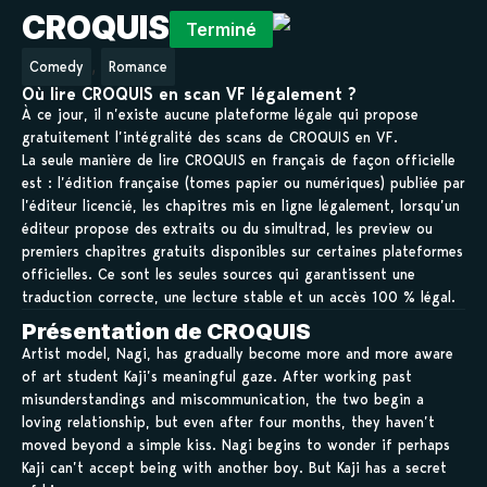
CROQUIS
Terminé
,
Comedy
Romance
Où lire CROQUIS en scan VF légalement ?
À ce jour, il n’existe aucune plateforme légale qui propose
gratuitement l’intégralité des scans de CROQUIS en VF.
La seule manière de lire CROQUIS en français de façon officielle
est : l’édition française (tomes papier ou numériques) publiée par
l’éditeur licencié, les chapitres mis en ligne légalement, lorsqu’un
éditeur propose des extraits ou du simultrad, les preview ou
premiers chapitres gratuits disponibles sur certaines plateformes
officielles. Ce sont les seules sources qui garantissent une
traduction correcte, une lecture stable et un accès 100 % légal.
Présentation de CROQUIS
Artist model, Nagi, has gradually become more and more aware
of art student Kaji’s meaningful gaze. After working past
misunderstandings and miscommunication, the two begin a
loving relationship, but even after four months, they haven’t
moved beyond a simple kiss. Nagi begins to wonder if perhaps
Kaji can’t accept being with another boy. But Kaji has a secret