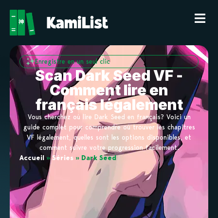
Enregistre en un seul clic
Scan Dark Seed VF -
Comment lire en
français légalement
Vous cherchez où lire Dark Seed en français? Voici un
guide complet pour comprendre où trouver les chapitres
VF légalement, quelles sont les options disponibles, et
comment suivre votre progression facilement.
Accueil
»
Séries
»
Dark Seed