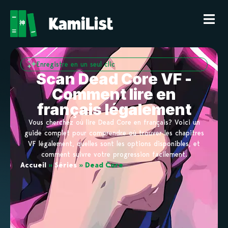
Enregistre en un seul clic
Scan Dead Core VF -
Comment lire en
français légalement
Vous cherchez où lire Dead Core en français? Voici un
guide complet pour comprendre où trouver les chapitres
VF légalement, quelles sont les options disponibles, et
comment suivre votre progression facilement.
Accueil
»
Séries
»
Dead Core