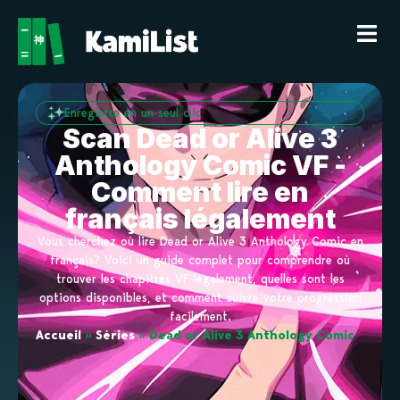
Enregistre en un seul clic
Scan Dead or Alive 3
Anthology Comic VF -
Comment lire en
français légalement
Vous cherchez où lire Dead or Alive 3 Anthology Comic en
français? Voici un guide complet pour comprendre où
trouver les chapitres VF légalement, quelles sont les
options disponibles, et comment suivre votre progression
facilement.
Accueil
»
Séries
»
Dead or Alive 3 Anthology Comic