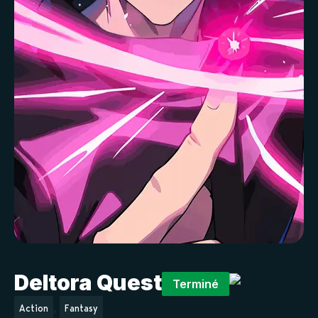
Deltora Quest
Terminé
,
Action
Fantasy