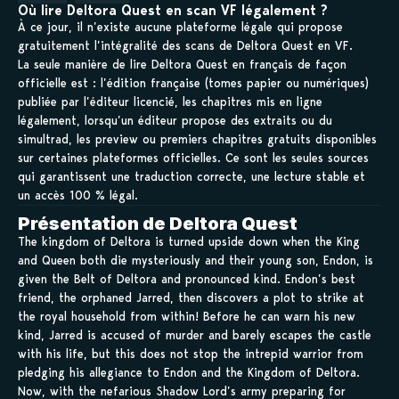
Où lire Deltora Quest en scan VF légalement ?
À ce jour, il n’existe aucune plateforme légale qui propose
gratuitement l’intégralité des scans de Deltora Quest en VF.
La seule manière de lire Deltora Quest en français de façon
officielle est : l’édition française (tomes papier ou numériques)
publiée par l’éditeur licencié, les chapitres mis en ligne
légalement, lorsqu’un éditeur propose des extraits ou du
simultrad, les preview ou premiers chapitres gratuits disponibles
sur certaines plateformes officielles. Ce sont les seules sources
qui garantissent une traduction correcte, une lecture stable et
un accès 100 % légal.
Présentation de Deltora Quest
The kingdom of Deltora is turned upside down when the King
and Queen both die mysteriously and their young son, Endon, is
given the Belt of Deltora and pronounced kind. Endon’s best
friend, the orphaned Jarred, then discovers a plot to strike at
the royal household from within! Before he can warn his new
kind, Jarred is accused of murder and barely escapes the castle
with his life, but this does not stop the intrepid warrior from
pledging his allegiance to Endon and the Kingdom of Deltora.
Now, with the nefarious Shadow Lord’s army preparing for