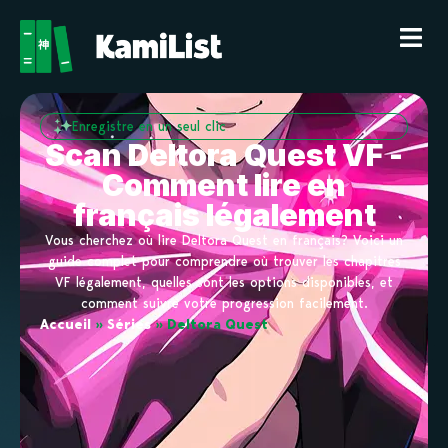
Enregistre en un seul clic
Scan Deltora Quest VF -
Comment lire en
français légalement
Vous cherchez où lire Deltora Quest en français? Voici un
guide complet pour comprendre où trouver les chapitres
VF légalement, quelles sont les options disponibles, et
comment suivre votre progression facilement.
Accueil
»
Séries
»
Deltora Quest