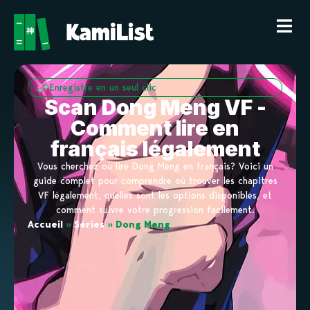
Enregistre en un seul clic
Scan Dong Meng VF -
Comment lire en
français légalement
Vous cherchez où lire Dong Meng en français? Voici un
guide complet pour comprendre où trouver les chapitres
VF légalement, quelles sont les options disponibles, et
comment suivre votre progression facilement.
Accueil
»
Séries
»
Dong Meng