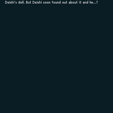
Daishi’s doll. But Daishi soon found out about it and he…?
Sauvegarder tes
scans en 1 clic sur
kamilist
Tu peux sauvegarder tes scans depuis les sites où tu les
lis, grâce à l’URL en un clic, et suivre la progression de
tes chapitres !
Ajouter à ma liste
Personnages de Dong Meng
Staff
Informations principales
Titre original
憧梦
Titre alternatif