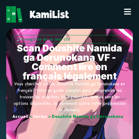
Enregistre en un seul clic
Scan Doushite Namida
ga Derunokana VF -
Comment lire en
français légalement
Vous cherchez où lire Doushite Namida ga Derunokana en
français? Voici un guide complet pour comprendre où
trouver les chapitres VF légalement, quelles sont les
options disponibles, et comment suivre votre progression
facilement.
Accueil
»
Séries
»
Doushite Namida ga Derunokana