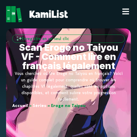
Enregistre en un seul clic
Scan Eroge no Taiyou
VF - Comment lire en
français légalement
Vous cherchez où lire Eroge no Taiyou en français? Voici
un guide complet pour comprendre où trouver les
chapitres VF légalement, quelles sont les options
disponibles, et comment suivre votre progression
facilement.
Accueil
»
Séries
»
Eroge no Taiyou