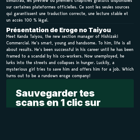
simultrad, les preview ou premiers chapitres gratuits disponibles
sur certaines plateformes officielles. Ce sont les seules sources
qui garantissent une traduction correcte, une lecture stable et
un accès 100 % légal.
Présentation de Eroge no Taiyou
Meet Kanda Taiyou, the new section manager of Hishizaki
Commercial. He’s smart, young and handsome. To him, life is all
about results. He’s been successful in his career until he has been
framed to a scandal by his co-workers. Now unemployed, he
lurks into the streets and collapses in hunger. Luckily, a
mysterious girl tries to save him and offers him for a job. Which
turns out to be a rundown eroge company!
Sauvegarder tes
scans en 1 clic sur
kamilist
Tu peux sauvegarder tes scans depuis les sites où tu les
lis, grâce à l’URL en un clic, et suivre la progression de
tes chapitres !