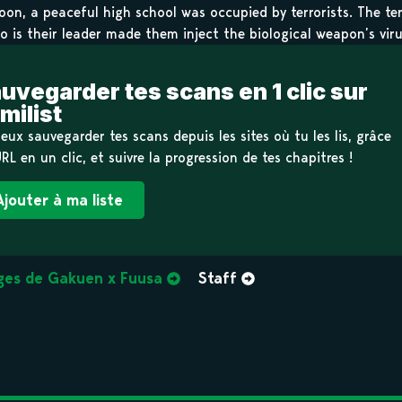
oon, a peaceful high school was occupied by terrorists. The te
 is their leader made them inject the biological weapon’s vir
uvegarder tes scans en 1 clic sur
milist
eux sauvegarder tes scans depuis les sites où tu les lis, grâce
URL en un clic, et suivre la progression de tes chapitres !
Ajouter à ma liste
ges de Gakuen x Fuusa
Staff