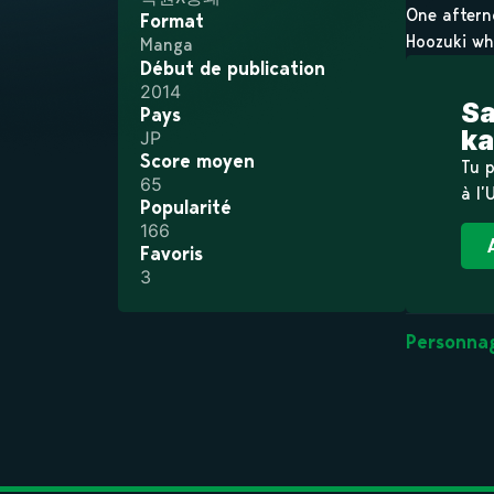
One aftern
Format
Hoozuki who
Manga
Début de publication
2014
Sa
Pays
ka
JP
Score moyen
Tu p
65
à l’
Popularité
166
Favoris
3
Personna