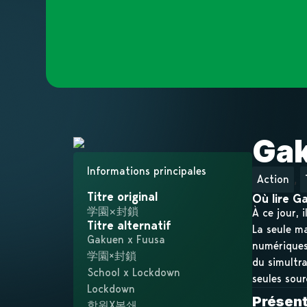
Gak
Informations principales
,
Action
Titre original
Où lire G
学園×封鎖
À ce jour, 
Titre alternatif
La seule ma
Gakuen x Fuusa
numériques)
学園×封鎖
du simultra
School x Lockdown
seules sour
Lockdown
Présent
학원X봉쇄