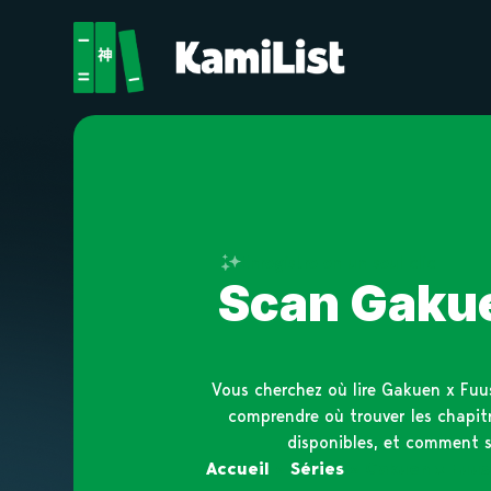
Enregistre en un seul clic
Scan Gakue
Vous cherchez où lire Gakuen x Fuu
comprendre où trouver les chapitr
disponibles, et comment s
Accueil
»
Séries
»
Gakuen x Fuus