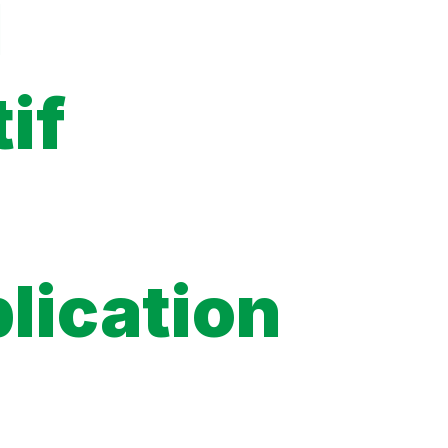
l
tif
lication