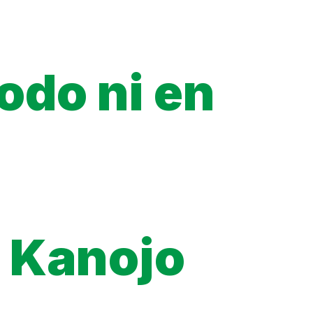
odo ni en
VF.
ques) publiée par l’éditeur licencié, les chapitres mis en ligne
rtaines plateformes officielles. Ce sont les seules sources qui
a Kanojo