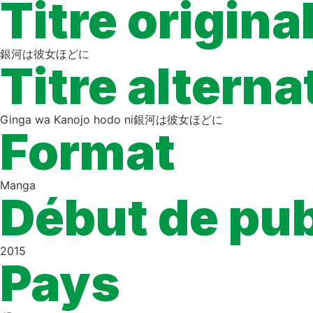
Titre origina
銀河は彼女ほどに
Titre alterna
Ginga wa Kanojo hodo ni
銀河は彼女ほどに
Format
Manga
Début de pub
2015
Pays