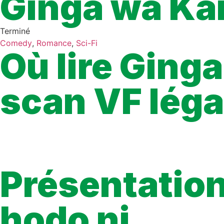
Ginga wa Ka
Terminé
Comedy
,
Romance
,
Sci-Fi
Où lire Ging
scan VF lég
À ce jour, il n’existe aucune plateforme légale qui propose gra
La seule manière de lire Ginga wa Kanojo hodo ni en français de f
légalement, lorsqu’un éditeur propose des extraits ou du simultr
garantissent une traduction correcte, une lecture stable et un a
Présentatio
hodo ni