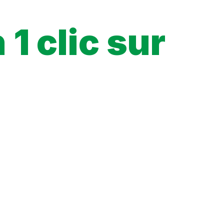
ich comes to destroy the Earth!?
1 clic sur