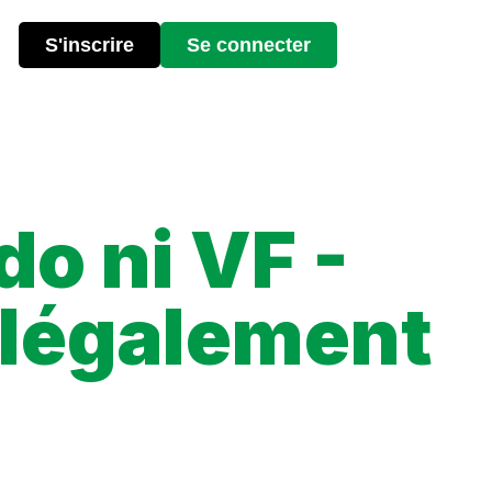
S'inscrire
Se connecter
o ni VF -
 légalement
F légalement, quelles sont les options disponibles, et