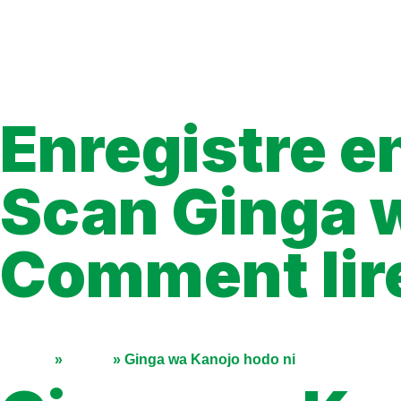
Enregistre en
Scan Ginga w
Comment lire
Vous cherchez où lire Ginga wa Kanojo hodo ni en français? Voi
comment suivre votre progression facilement.
Accueil
»
Séries
»
Ginga wa Kanojo hodo ni