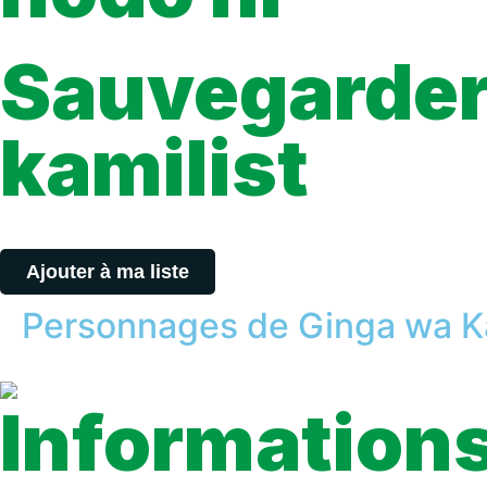
The girl who I love is pretty and good at everything as if she isn’
Sauvegarder 
kamilist
Tu peux sauvegarder tes scans depuis les sites où tu les lis, grâ
Ajouter à ma liste
Personnages de Ginga wa K
Informations