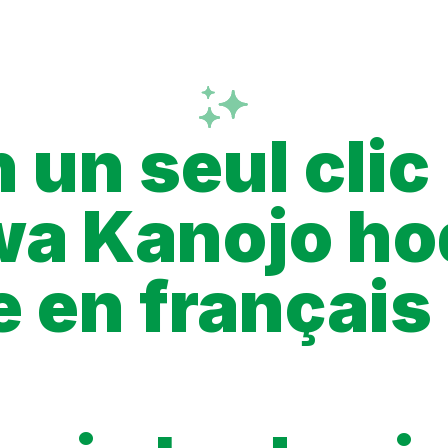
Fonctionnalités
Extension
FAQ
 un seul clic
a Kanojo hod
 en français
ci un guide complet pour comprendre où trouver les chapitres V