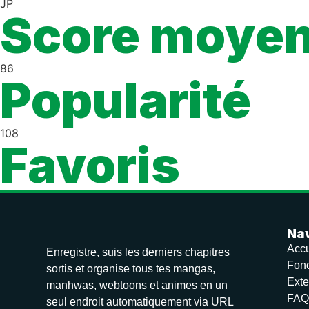
JP
Score moye
86
Popularité
108
Favoris
Nav
Accu
Enregistre, suis les derniers chapitres
Fonc
sortis et organise tous tes mangas,
Exte
manhwas, webtoons et animes en un
FAQ
seul endroit automatiquement via URL