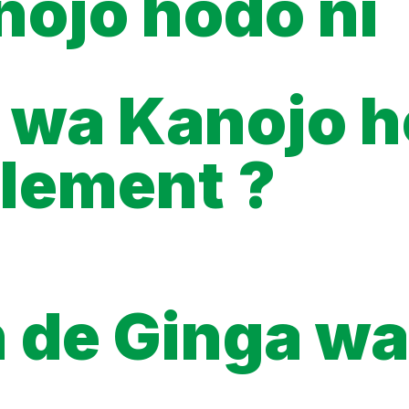
nojo hodo ni
a wa Kanojo h
alement ?
tuitement l’intégralité des scans de Ginga wa Kanojo hodo ni en 
açon officielle est : l’édition française (tomes papier ou numéri
ad, les preview ou premiers chapitres gratuits disponibles sur ce
ccès 100 % légal.
n de Ginga w