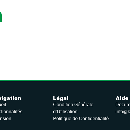
n
igation
Légal
Aide
eil
Condition Générale
Docum
tionnalités
d’Utilisation
info@k
nsion
Politique de Confidentialité