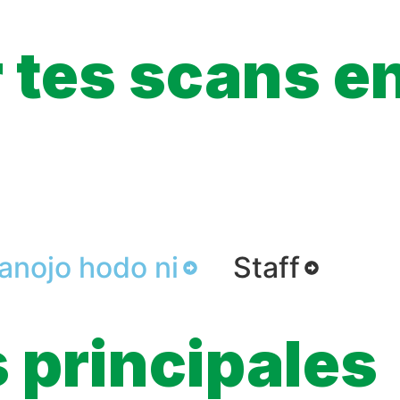
t real, but her identity is an extraterrestrial biological entity wh
tes scans en 
ce à l’URL en un clic, et suivre la progression de tes chapitres !
anojo hodo ni
Staff
 principales