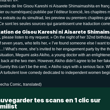
ita en VF.
nière de lire Gisou Kareshi ni Aisarete Shimaimashita en français
er ou numériques) publiée par l’éditeur licencié, les chapitres 
 extraits ou du simultrad, les preview ou premiers chapitres gra
. Ce sont les seules sources qui garantissent une traduction corr
ation de Gisou Kareshi ni Aisarete Shimaim
, please listen to my request. » On the night of her 32nd birth
f seven years, who tells her, « I’ve found someone else I want 
…! What’s more, she’s invited to her engagement party by the thi
ituation, Megumi asks Akiho, a young doctor with an enlightened 
t back at the two men. However, Akiho didn’t agree to be her fak
urely this can’t be the end, » Akiho says with a serious face. 
A turbulent love comedy dedicated to independent women begi
Mecha Comic, translated)
uvegarder tes scans en 1 clic sur
milist