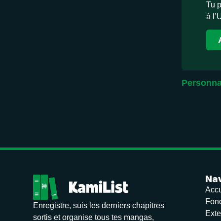
Tu p
à l’
Personna
Nav
Accu
Fonc
Enregistre, suis les derniers chapitres
Exte
sortis et organise tous tes mangas,