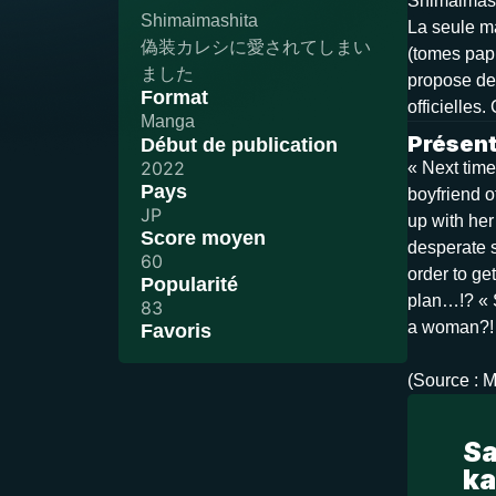
Shimaimash
Shimaimashita
La seule ma
偽装カレシに愛されてしまい
(tomes papi
ました
propose des
Format
officielles
Manga
Présent
Début de publication
2022
« Next time
Pays
boyfriend o
JP
up with her
Score moyen
desperate s
60
order to ge
Popularité
plan…!? « S
83
a woman?! 
Favoris
(Source : 
Sa
ka