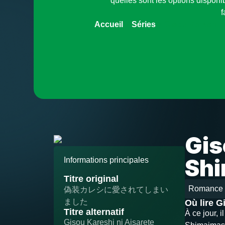
quelles sont les options disponi
f
Accueil
»
Séries
»
Gisou Kareshi n
Gis
Shi
Informations principales
Titre original
偽装カレシに愛されてしまい
Romance
ました
Où lire G
Titre alternatif
À ce jour, 
Gisou Kareshi ni Aisarete