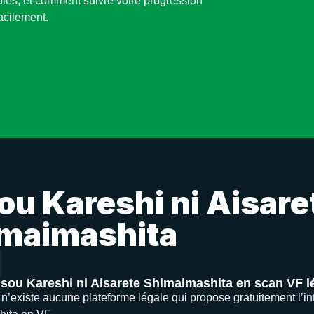
bles, et comment suivre votre progression
acilement.
i Aisarete Shimaimashita
ou Kareshi ni Aisare
maimashita
isou Kareshi ni Aisarete Shimaimashita en scan VF 
il n’existe aucune plateforme légale qui propose gratuitement l’i