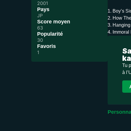
2001
Pays
1. Boy’s Si
JP
2. How The
Score moyen
3. Hanging 
63
4. Immoral
Popularité
30
Favoris
Sa
1
ka
Tu p
à l’
Personna