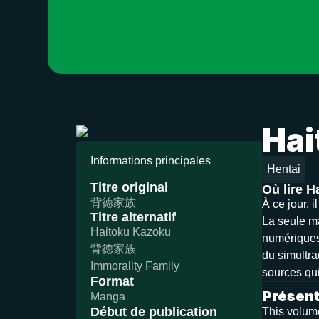
Hai
Informations principales
Hentai
Titre original
Où lire 
背徳家族
À ce jour, 
Titre alternatif
La seule ma
Haitoku Kazoku
numériques)
背徳家族
du simultra
Immorality Family
sources qui
Format
Présent
Manga
Début de publication
This volume