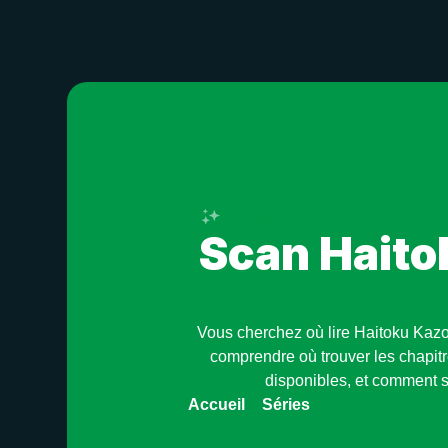
Enregistre en un seul clic
Scan Haito
Vous cherchez où lire Haitoku Kazo
comprendre où trouver les chapitr
disponibles, et comment s
Accueil
»
Séries
»
Haitoku Kazok