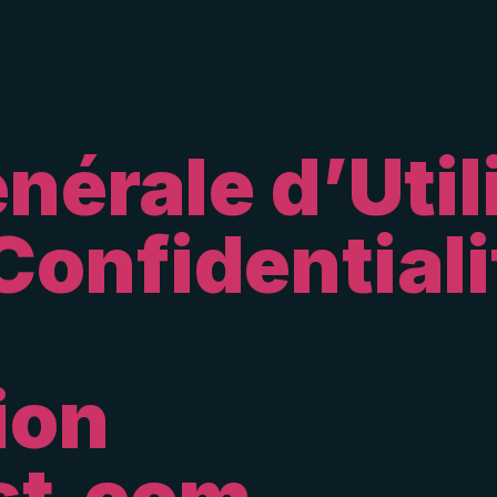
nérale d’Util
Confidentiali
ion