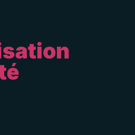
isation
té