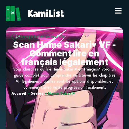
Enregistre en un seul clic
Scan Hame Sakari♥ VF -
Comment lire en
français légalement
Vous cherchez où lire Hame Sakari♥ en français? Voici un
guide complet pour comprendre où trouver les chapitres
VF légalement, quelles sont les options disponibles, et
comment suivre votre progression facilement.
Accueil
»
Séries
»
Hame Sakari♥