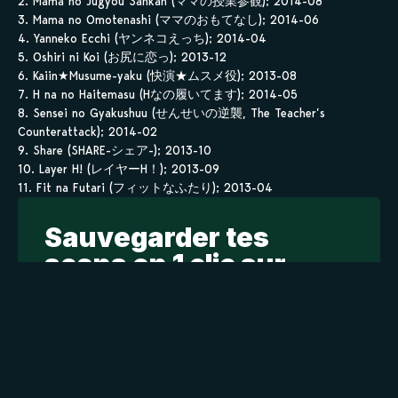
2. Mama no Jugyou Sankan (ママの授業参観); 2014-08
3. Mama no Omotenashi (ママのおもてなし); 2014-06
4. Yanneko Ecchi (ヤンネコえっち); 2014-04
5. Oshiri ni Koi (お尻に恋っ); 2013-12
6. Kaiin★Musume-yaku (快演★ムスメ役); 2013-08
7. H na no Haitemasu (Hなの履いてます); 2014-05
8. Sensei no Gyakushuu (せんせいの逆襲, The Teacher’s
Counterattack); 2014-02
9. Share (SHARE-シェア-); 2013-10
10. Layer H! (レイヤーH！); 2013-09
11. Fit na Futari (フィットなふたり); 2013-04
Sauvegarder tes
scans en 1 clic sur
kamilist
Tu peux sauvegarder tes scans depuis les sites où tu les
lis, grâce à l’URL en un clic, et suivre la progression de
tes chapitres !
Ajouter à ma liste