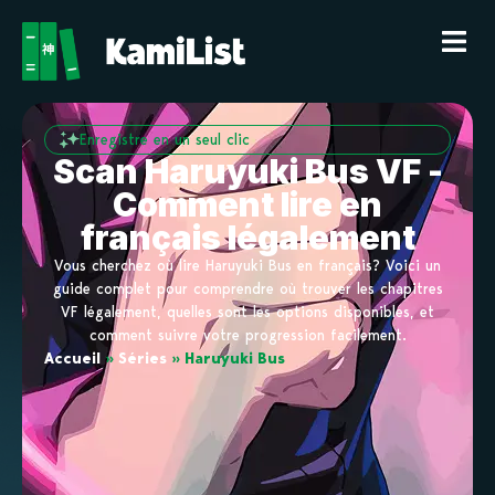
Enregistre en un seul clic
Scan Haruyuki Bus VF -
Comment lire en
français légalement
Vous cherchez où lire Haruyuki Bus en français? Voici un
guide complet pour comprendre où trouver les chapitres
VF légalement, quelles sont les options disponibles, et
comment suivre votre progression facilement.
Accueil
»
Séries
»
Haruyuki Bus