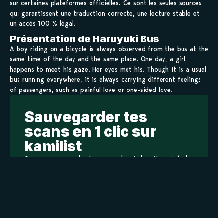
sur certaines plateformes officielles. Ce sont les seules sources
qui garantissent une traduction correcte, une lecture stable et
un accès 100 % légal.
Présentation de Haruyuki Bus
A boy riding on a bicycle is always observed from the bus at the
same time of the day and the same place. One day, a girl
happens to meet his gaze. Her eyes met his. Though it is a usual
bus running everywhere, it is always carrying different feelings
of passengers, such as painful love or one-sided love.
Sauvegarder tes
scans en 1 clic sur
kamilist
Tu peux sauvegarder tes scans depuis les sites où tu les
lis, grâce à l’URL en un clic, et suivre la progression de
tes chapitres !
Ajouter à ma liste