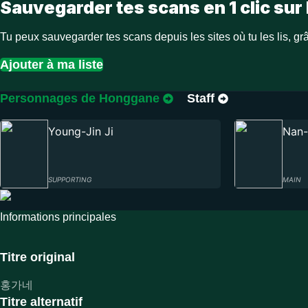
Sauvegarder tes scans en 1 clic sur 
Tu peux sauvegarder tes scans depuis les sites où tu les lis, grâ
Ajouter à ma liste
Personnages de Honggane
Staff
Young-Jin Ji
Nan
SUPPORTING
MAIN
Informations principales
Titre original
홍가네
Titre alternatif