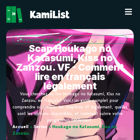
Enregistre en un seul clic
Scan Houkago no
Katasumi, Kiss no
Zanzou. VF - Comment
lire en français
légalement
Vous cherchez où lire Houkago no Katasumi, Kiss no
Zanzou. en français? Voici un guide complet pour
comprendre où trouver les chapitres VF légalement, quelles
sont les options disponibles, et comment suivre votre
progression facilement.
Accueil
»
Séries
»
Houkago no Katasumi, Kiss no
Zanzou.