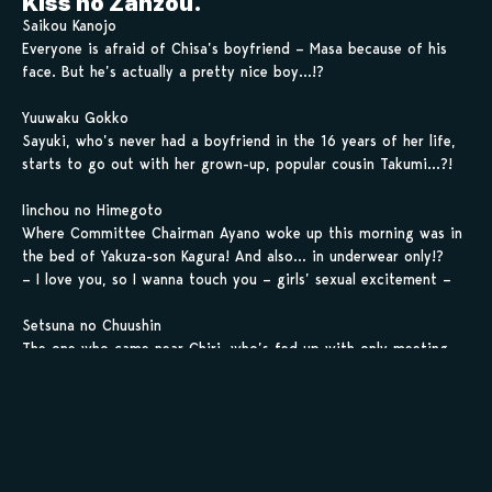
Kiss no Zanzou.
Saikou Kanojo
Everyone is afraid of Chisa’s boyfriend – Masa because of his
face. But he’s actually a pretty nice boy…!?
Yuuwaku Gokko
Sayuki, who’s never had a boyfriend in the 16 years of her life,
starts to go out with her grown-up, popular cousin Takumi…?!
Iinchou no Himegoto
Where Committee Chairman Ayano woke up this morning was in
the bed of Yakuza-son Kagura! And also… in underwear only!?
– I love you, so I wanna touch you – girls’ sexual excitement –
Setsuna no Chuushin
The one who came near Chiri, who’s fed up with only meeting
her friends, was the one her friend liked, Eiji…
Daytime wa Mayonaka ni
What is that guy up to, who suddenly embraced Himeko, who
has become a Maid that washes luxurious dishes for 10,000 yen
per hour because she’s so poor!!!?