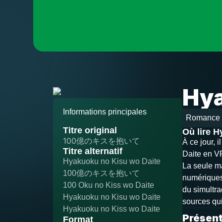
Hya
Informations principales
Romance
Titre original
Où lire 
100億のキスを抱いて
À ce jour, 
Titre alternatif
Daite en VF
Hyakuoku no Kisu wo Daite
La seule ma
100億のキスを抱いて
numériques)
100 Oku no Kiss wo Daite
du simultra
Hyakuoku no Kisu wo Daite
sources qui
Hyakuoku no Kiss wo Daite
Présent
Format