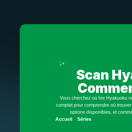
Enregistre en un seul clic
Scan Hya
Comment
Vous cherchez où lire Hyakuoku no
complet pour comprendre où trouver 
options disponibles, et comme
Accueil
»
Séries
»
Hyakuoku no Ki