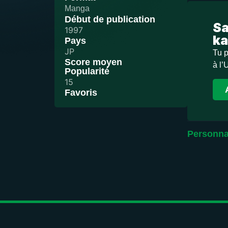
Manga
Début de publication
Sa
1997
ka
Pays
JP
Tu p
Score moyen
à l’
Popularité
15
Favoris
Personna