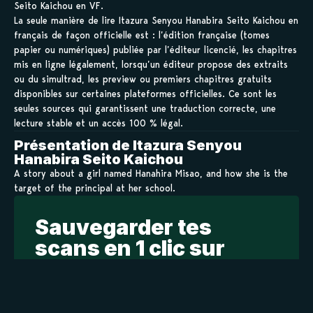
Seito Kaichou en VF.
La seule manière de lire Itazura Senyou Hanabira Seito Kaichou en
français de façon officielle est : l’édition française (tomes
papier ou numériques) publiée par l’éditeur licencié, les chapitres
mis en ligne légalement, lorsqu’un éditeur propose des extraits
ou du simultrad, les preview ou premiers chapitres gratuits
disponibles sur certaines plateformes officielles. Ce sont les
seules sources qui garantissent une traduction correcte, une
lecture stable et un accès 100 % légal.
Présentation de Itazura Senyou
Hanabira Seito Kaichou
A story about a girl named Hanahira Misao, and how she is the
target of the principal at her school.
Sauvegarder tes
scans en 1 clic sur
kamilist
Tu peux sauvegarder tes scans depuis les sites où tu les
lis, grâce à l’URL en un clic, et suivre la progression de