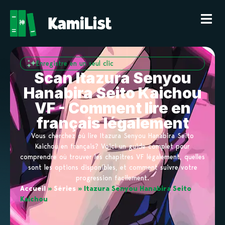
Enregistre en un seul clic
Scan Itazura Senyou
Hanabira Seito Kaichou
VF - Comment lire en
français légalement
Vous cherchez où lire Itazura Senyou Hanabira Seito
Kaichou en français? Voici un guide complet pour
comprendre où trouver les chapitres VF légalement, quelles
sont les options disponibles, et comment suivre votre
progression facilement.
Accueil
»
Séries
»
Itazura Senyou Hanabira Seito
Kaichou