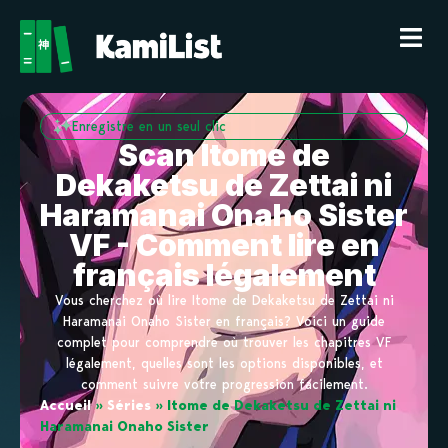
Enregistre en un seul clic
Scan Itome de
Dekaketsu de Zettai ni
Haramanai Onaho Sister
VF - Comment lire en
français légalement
Vous cherchez où lire Itome de Dekaketsu de Zettai ni
Haramanai Onaho Sister en français? Voici un guide
complet pour comprendre où trouver les chapitres VF
légalement, quelles sont les options disponibles, et
comment suivre votre progression facilement.
Accueil
»
Séries
»
Itome de Dekaketsu de Zettai ni
Haramanai Onaho Sister