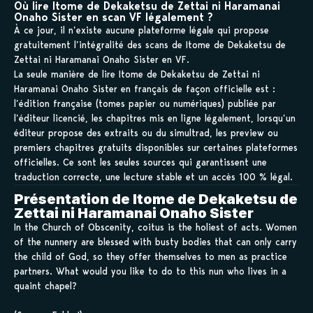
Où lire Itome de Dekaketsu de Zettai ni Haramanai
Onaho Sister en scan VF légalement ?
À ce jour, il n’existe aucune plateforme légale qui propose
gratuitement l’intégralité des scans de Itome de Dekaketsu de
Zettai ni Haramanai Onaho Sister en VF.
La seule manière de lire Itome de Dekaketsu de Zettai ni
Haramanai Onaho Sister en français de façon officielle est :
l’édition française (tomes papier ou numériques) publiée par
l’éditeur licencié, les chapitres mis en ligne légalement, lorsqu’un
éditeur propose des extraits ou du simultrad, les preview ou
premiers chapitres gratuits disponibles sur certaines plateformes
officielles. Ce sont les seules sources qui garantissent une
traduction correcte, une lecture stable et un accès 100 % légal.
Présentation de Itome de Dekaketsu de
Zettai ni Haramanai Onaho Sister
In the Church of Obscenity, coitus is the holiest of acts. Women
of the nunnery are blessed with busty bodies that can only carry
the child of God, so they offer themselves to men as practice
partners. What would you like to do to this nun who lives in a
quaint chapel?