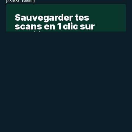
(Source: Fakku!)
Sauvegarder tes
scans en 1 clic sur
kamilist
Tu peux sauvegarder tes scans depuis les sites où tu les
lis, grâce à l’URL en un clic, et suivre la progression de
tes chapitres !
Ajouter à ma liste
Personnages de Itome de Dekaketsu de Zettai ni Harama
Staff
Informations principales
Titre original
糸目でデカケツで絶対に孕まないオナホシスター