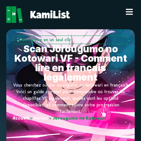
Enregistre en un seul clic
Scan Jorougumo no
Kotowari VF - Comment
lire en français
légalement
Vous cherchez où lire Jorougumo no Kotowari en français?
Voici un guide complet pour comprendre où trouver les
chapitres VF légalement, quelles sont les options
disponibles, et comment suivre votre progression
facilement.
Accueil
»
Séries
»
Jorougumo no Kotowari