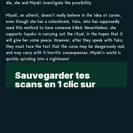
die, she and Miyuki investigate the possibility.
Miyuki, an atheist, doesn’t really believe in the idea of curses,
even though she has a schoolmate, Yuko, who has supposedly
used this method to have someone killed. Nevertheless, she
supports Sayako in carrying out the ritual, in the hopes that it
will give her some peace. However, after they speak with Yuko,
they must face the fact that the curse may be dangerously real,
and may carry with it horrific consequences. Miyuki’s world is
quickly spiraling into a nightmare!
Sauvegarder tes
scans en 1 clic sur
kamilist
Tu peux sauvegarder tes scans depuis les sites où tu les
lis, grâce à l’URL en un clic, et suivre la progression de
tes chapitres !
Ajouter à ma liste