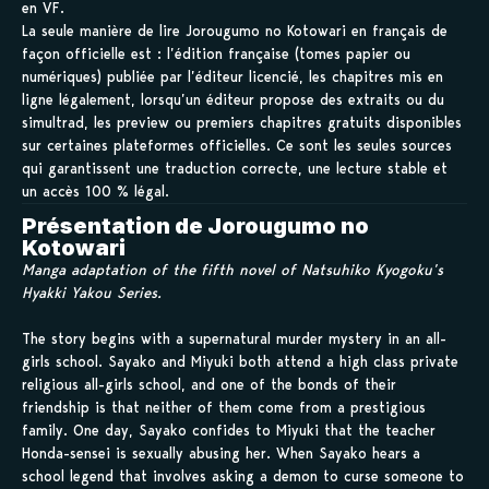
en VF.
La seule manière de lire Jorougumo no Kotowari en français de
façon officielle est : l’édition française (tomes papier ou
numériques) publiée par l’éditeur licencié, les chapitres mis en
ligne légalement, lorsqu’un éditeur propose des extraits ou du
simultrad, les preview ou premiers chapitres gratuits disponibles
sur certaines plateformes officielles. Ce sont les seules sources
qui garantissent une traduction correcte, une lecture stable et
un accès 100 % légal.
Présentation de Jorougumo no
Kotowari
Manga adaptation of the fifth novel of Natsuhiko Kyogoku’s
Hyakki Yakou Series.
The story begins with a supernatural murder mystery in an all-
girls school. Sayako and Miyuki both attend a high class private
religious all-girls school, and one of the bonds of their
friendship is that neither of them come from a prestigious
family. One day, Sayako confides to Miyuki that the teacher
Honda-sensei is sexually abusing her. When Sayako hears a
school legend that involves asking a demon to curse someone to