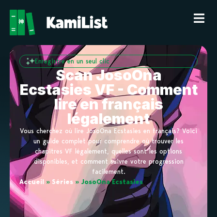
Enregistre en un seul clic
Scan JosoOna
Ecstasies VF - Comment
lire en français
légalement
Vous cherchez où lire JosoOna Ecstasies en français? Voici
un guide complet pour comprendre où trouver les
chapitres VF légalement, quelles sont les options
disponibles, et comment suivre votre progression
facilement.
Accueil
»
Séries
»
JosoOna Ecstasies