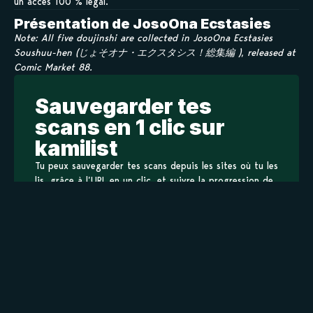
un accès 100 % légal.
Présentation de JosoOna Ecstasies
Note: All five doujinshi are collected in JosoOna Ecstasies
Soushuu-hen (じょそオナ・エクスタシス！総集編 ), released at
Comic Market 88.
Sauvegarder tes
scans en 1 clic sur
kamilist
Tu peux sauvegarder tes scans depuis les sites où tu les
lis, grâce à l’URL en un clic, et suivre la progression de
tes chapitres !
Ajouter à ma liste
Personnages de JosoOna Ecstasies
Staff