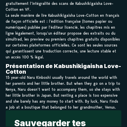
gratuitement l’intégralité des scans de Kabushikigaisha Love-
Cotton en VF.
La seule manière de lire Kabushikigaisha Love-Cotton en français
de façon officielle est : l’édition française (tomes papier ou
numériques) publiée par l’éditeur licencié, les chapitres mis en
ligne légalement, lorsqu’un éditeur propose des extraits ou du
simultrad, les preview ou premiers chapitres gratuits disponibles
sur certaines plateformes officielles. Ce sont les seules sources
qui garantissent une traduction correcte, une lecture stable et
un accès 100 % légal.
Présentation de Kabushikigaisha Love-
Cotton
15 year-old Naru Kinboshi usually travels around the world with
her parents and her little brother. But when they go on a trip to
Kenya, Naru doesn’t want to accompany them, so she stays with
her little brother in Japan. But renting a place is too expensive
and she barely has any money to start with. By luck, Naru finds
a job at a boutique that belonged to her grandmother, Venus.
Sauvegarder tes