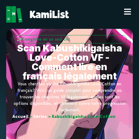
Enregistre en un seul clic
Scan Kabushikigaisha
Love-Cotton VF -
Comment lire en
français légalement
Vous cherchez où lire Kabushikigaisha Love-Cotton en
français? Voici un guide complet pour comprendre où
trouver les chapitres VF légalement, quelles sont les
options disponibles, et comment suivre votre progression
facilement.
Accueil
»
Séries
»
Kabushikigaisha Love-Cotton