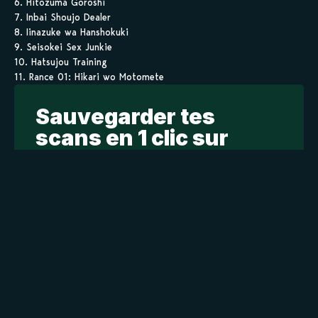
6. Hitozuma Goroshi
7. Inbai Shoujo Dealer
8. Iinazuke wa Hanshokuki
9. Seisokei Sex Junkie
10. Hatsujou Training
11. Rance 01: Hikari wo Motomete
Sauvegarder tes
scans en 1 clic sur
kamilist
Tu peux sauvegarder tes scans depuis les sites où tu les
lis, grâce à l’URL en un clic, et suivre la progression de
tes chapitres !
Ajouter à ma liste
Personnages de Kairaku Holic
Staff