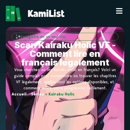
Enregistre en un seul clic
Scan Kairaku Holic VF -
Comment lire en
français légalement
Vous cherchez où lire Kairaku Holic en français? Voici un
guide complet pour comprendre où trouver les chapitres
VF légalement, quelles sont les options disponibles, et
comment suivre votre progression facilement.
Accueil
»
Séries
»
Kairaku Holic