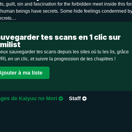
s, guilt, sin and fascination for the forbidden meet inside this fo
all human beings have secrets. Some hide feelings condemned by 
ecrets…
uvegarder tes scans en 1 clic sur
milist
eux sauvegarder tes scans depuis les sites où tu les lis, grâce
URL en un clic, et suivre la progression de tes chapitres !
Ajouter à ma liste
ges de Kaiyuu no Mori
Staff