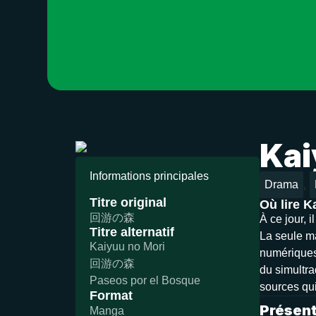
Kai
Informations principales
,
Drama
Titre original
Où lire K
回游の森
À ce jour, 
Titre alternatif
La seule ma
Kaiyuu no Mori
numériques)
回游の森
du simultra
Paseos por el Bosque
sources qui
Format
Présent
Manga