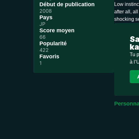
Début de publication
Low instinct
2008
after all, 
Pays
shocking s
JP
Score moyen
66
Sa
Popularité
ka
422
Tu p
Favoris
à l’
1
Personna