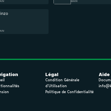
AIN
MAIN
inzo
AIN
igation
Légal
Aide
eil
Condition Générale
Docum
tionnalités
d’Utilisation
info@k
nsion
Politique de Confidentialité