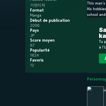
This man’s
가면티쳐
His hobbie
Format
school and
Manga
Début de publication
2006
Sa
Pays
ka
JP
Score moyen
Tu p
67
à l’
Popularité
1624
Favoris
12
Personna
H