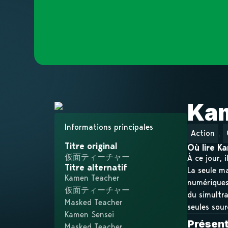
Ka
Informations principales
,
Action
Titre original
Où lire K
仮面ティーチャー
À ce jour, 
Titre alternatif
La seule ma
Kamen Teacher
numériques)
仮面ティーチャー
du simultra
Masked Teacher
seules sour
Kamen Sensei
Présen
Masked Teacher