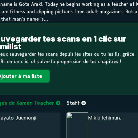
 name is Gota Araki. Today he begins working as a teacher at K
s are fitness and clipping pictures from adult magazines. But 
 that man’s name is…
uvegarder tes scans en 1 clic sur
milist
eux sauvegarder tes scans depuis les sites où tu les lis, grâce
URL en un clic, et suivre la progression de tes chapitres !
Ajouter à ma liste
ges de Kamen Teacher
Staff
ayato Juumonji
Mikki Ichimura