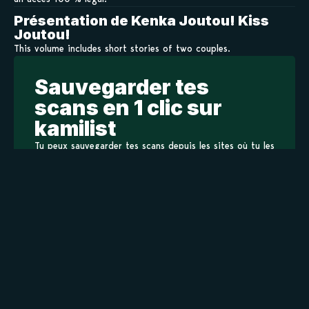
Présentation de Kenka Joutou! Kiss
Joutou!
This volume includes short stories of two couples.
Sauvegarder tes
scans en 1 clic sur
kamilist
Tu peux sauvegarder tes scans depuis les sites où tu les
lis, grâce à l’URL en un clic, et suivre la progression de
tes chapitres !
Ajouter à ma liste
Personnages de Kenka Joutou! Kiss Joutou!
Staff