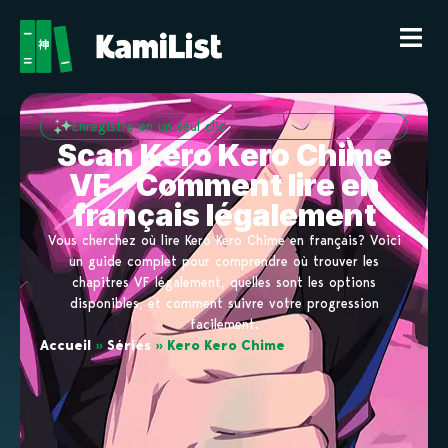
Enregistre en un seul clic
Scan Kero Kero Chime
VF - Comment lire en
français légalement
Vous cherchez où lire Kero Kero Chime en français? Voici
un guide complet pour comprendre où trouver les
chapitres VF légalement, quelles sont les options
disponibles, et comment suivre votre progression
facilement.
Accueil
»
Séries
»
Kero Kero Chime