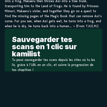
into a frog. Makaeru then throws Aoi into a tree trunk,
transporting him to the Land of Frogs. He is found by Princess
Mimori, Makaeru’s sister, and together they go on a quest to
find the missing pages of the Magic Book that can remove Aoi’s
curse. For you see, when Aoi gets wet, he turns into a frog, and
when he is dry, he turns back into a human… » (From T.H.E.M.)
Sauvegarder tes
scans en 1 clic sur
kamilist
Tu peux sauvegarder tes scans depuis les sites où tu les
lis, grâce à l’URL en un clic, et suivre la progression de
tes chapitres !
Ajouter à ma liste
Personnages de Kero Kero Chime
Staff