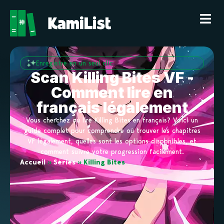
Enregistre en un seul clic
Scan Killing Bites VF -
Comment lire en
français légalement
Vous cherchez où lire Killing Bites en français? Voici un
guide complet pour comprendre où trouver les chapitres
VF légalement, quelles sont les options disponibles, et
comment suivre votre progression facilement.
Accueil
»
Séries
»
Killing Bites