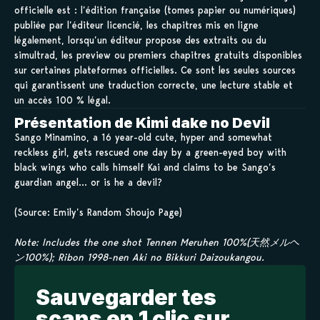
officielle est : l’édition française (tomes papier ou numériques)
publiée par l’éditeur licencié, les chapitres mis en ligne
légalement, lorsqu’un éditeur propose des extraits ou du
simultrad, les preview ou premiers chapitres gratuits disponibles
sur certaines plateformes officielles. Ce sont les seules sources
qui garantissent une traduction correcte, une lecture stable et
un accès 100 % légal.
Présentation de Kimi dake no Devil
Sango Minamino, a 16 year-old cute, hyper and somewhat
reckless girl, gets rescued one day by a green-eyed boy with
black wings who calls himself Kai and claims to be Sango’s
guardian angel… or is he a devil?
(Source: Emily’s Random Shoujo Page)
Note: Includes the one shot Tennen Meruhen 100%(天然メルヘ
ン100%); Ribon 1998-nen Aki no Bikkuri Daizoukangou.
Sauvegarder tes
scans en 1 clic sur