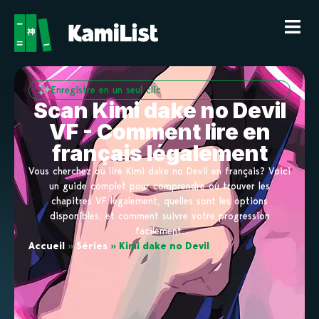
Enregistre en un seul clic
Scan Kimi dake no Devil
VF - Comment lire en
français légalement
Vous cherchez où lire Kimi dake no Devil en français? Voici
un guide complet pour comprendre où trouver les
chapitres VF légalement, quelles sont les options
disponibles, et comment suivre votre progression
facilement.
Accueil
»
Séries
»
Kimi dake no Devil