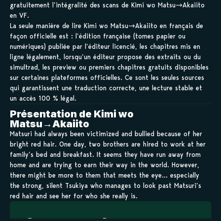
gratuitement l’intégralité des scans de Kimi wo Matsu→Akaiito
en VF.
La seule manière de lire Kimi wo Matsu→Akaiito en français de
façon officielle est : l’édition française (tomes papier ou
numériques) publiée par l’éditeur licencié, les chapitres mis en
ligne légalement, lorsqu’un éditeur propose des extraits ou du
simultrad, les preview ou premiers chapitres gratuits disponibles
sur certaines plateformes officielles. Ce sont les seules sources
qui garantissent une traduction correcte, une lecture stable et
un accès 100 % légal.
Présentation de Kimi wo
Matsu→Akaiito
Matsuri had always been victimized and bullied because of her
bright red hair. One day, two brothers are hired to work at her
family’s bed and breakfast. It seems they have run away from
home and are trying to earn their way in the world. However,
there might be more to them that meets the eye… especially
the strong, silent Tsukiya who manages to look past Matsuri’s
red hair and see her for who she really is.