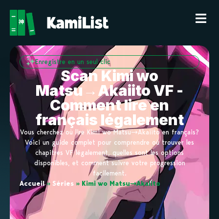
Enregistre en un seul clic
Scan Kimi wo
Matsu→Akaiito VF -
Comment lire en
français légalement
Vous cherchez où lire Kimi wo Matsu→Akaiito en français?
Voici un guide complet pour comprendre où trouver les
chapitres VF légalement, quelles sont les options
disponibles, et comment suivre votre progression
facilement.
Accueil
»
Séries
»
Kimi wo Matsu→Akaiito