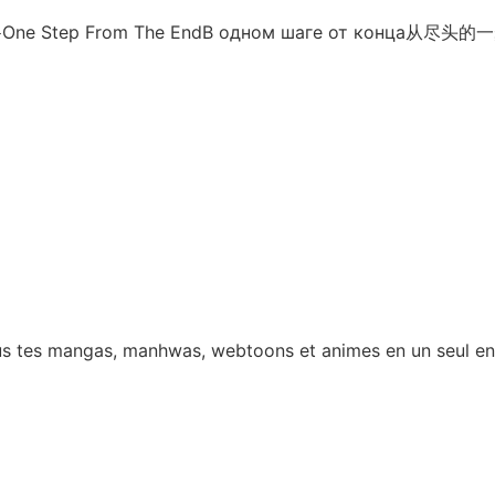
음
One Step From The End
В одном шаге от конца
从尽头的一
 tous tes mangas, manhwas, webtoons et animes en un seul e