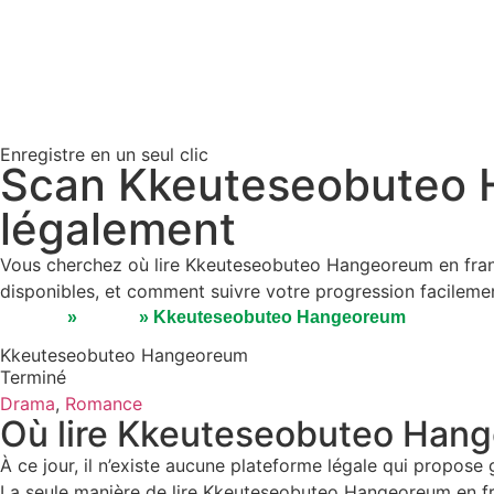
Enregistre en un seul clic
Scan Kkeuteseobuteo H
légalement
Vous cherchez où lire Kkeuteseobuteo Hangeoreum en franç
disponibles, et comment suivre votre progression facileme
Accueil
»
Séries
»
Kkeuteseobuteo Hangeoreum
Kkeuteseobuteo Hangeoreum
Terminé
Drama
,
Romance
Où lire Kkeuteseobuteo Hang
À ce jour, il n’existe aucune plateforme légale qui propos
La seule manière de lire Kkeuteseobuteo Hangeoreum en franç