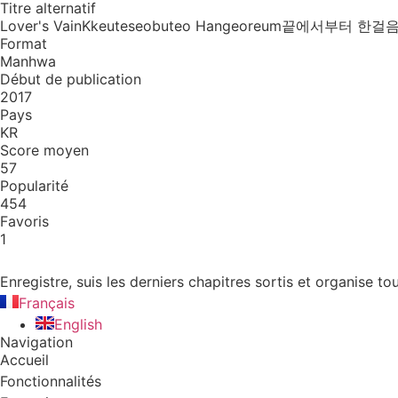
Titre alternatif
Lover's Vain
Kkeuteseobuteo Hangeoreum
끝에서부터 한걸
Format
Manhwa
Début de publication
2017
Pays
KR
Score moyen
57
Popularité
454
Favoris
1
Enregistre, suis les derniers chapitres sortis et organise
Français
English
Navigation
Accueil
Fonctionnalités