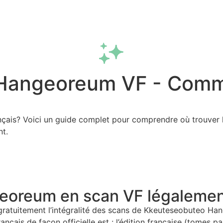
Fonctionnalités
Extension
FAQ
angeoreum VF - Commen
ais? Voici un guide complet pour comprendre où trouver le
nt.
eoreum en scan VF légalemen
e gratuitement l’intégralité des scans de Kkeuteseobuteo H
ais de façon officielle est : l’édition française (tomes pap