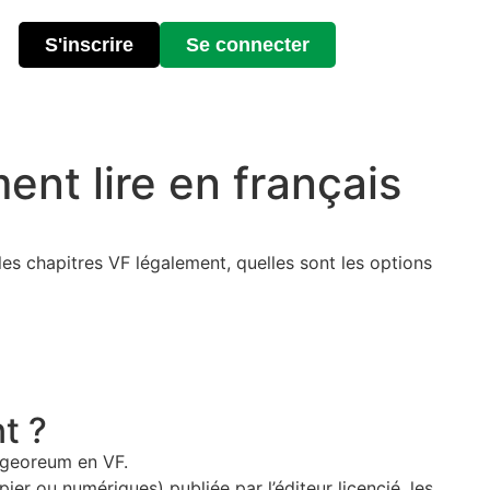
S'inscrire
Se connecter
t lire en français
s chapitres VF légalement, quelles sont les options
t ?
angeoreum en VF.
ier ou numériques) publiée par l’éditeur licencié, les