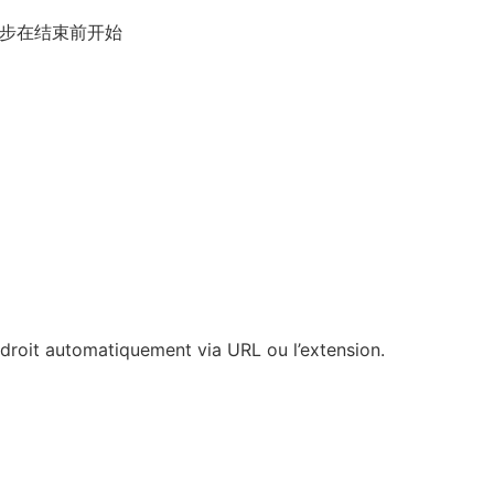
步
在结束前开始
ndroit automatiquement via URL ou l’extension.