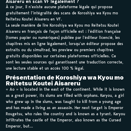
Aisareru en scan VF légalement ?
À ce jour, il n’existe aucune plateforme légale qui propose
gratuitement l’intégralité des scans de Koroshiya wa Kyou mo
Reitetsu Koutei Aisareru en VF.
La seule manière de lire Koroshiya wa Kyou mo Reitetsu Koutei
Aisareru en français de façon officielle est : l’édition française
(tomes papier ou numériques) publiée par l’éditeur licencié, les
chapitres mis en ligne légalement, lorsqu’un éditeur propose des
extraits ou du simultrad, les preview ou premiers chapitres
gratuits disponibles sur certaines plateformes officielles. Ce
sont les seules sources qui garantissent une traduction correcte,
une lecture stable et un accès 100 % légal.
Présentation de Koroshiya wa Kyou mo
Reitetsu Koutei Aisareru
« Ao » is located in the east of the continent. While it is known
as a great power, its slums are filled with orphans. Karyou, a girl
who grew up in the slums, was taught to kill from a young age
and has made a living as an assassin. Her next target is Emperor
Rougetsu, who rules the country and is known as a tyrant. Karyou
infiltrates the castle of the Emperor, also known as the Cursed
Emperor, but…