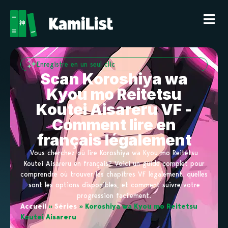
Enregistre en un seul clic
Scan Koroshiya wa
Kyou mo Reitetsu
Koutei Aisareru VF -
Comment lire en
français légalement
Vous cherchez où lire Koroshiya wa Kyou mo Reitetsu
Koutei Aisareru en français? Voici un guide complet pour
comprendre où trouver les chapitres VF légalement, quelles
sont les options disponibles, et comment suivre votre
progression facilement.
Accueil
»
Séries
»
Koroshiya wa Kyou mo Reitetsu
Koutei Aisareru