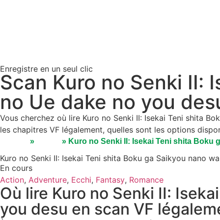
Enregistre en un seul clic
Scan Kuro no Senki II: 
no Ue dake no you desu
Vous cherchez où lire Kuro no Senki II: Isekai Teni shita
les chapitres VF légalement, quelles sont les options disp
Accueil
»
Séries
»
Kuro no Senki II: Isekai Teni shita Bok
Kuro no Senki II: Isekai Teni shita Boku ga Saikyou nano 
En cours
Action
,
Adventure
,
Ecchi
,
Fantasy
,
Romance
Où lire Kuro no Senki II: Ise
you desu en scan VF légalem