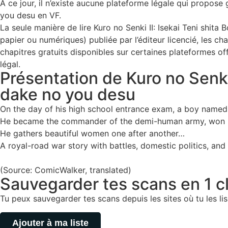
À ce jour, il n’existe aucune plateforme légale qui propose
you desu en VF.
La seule manière de lire Kuro no Senki II: Isekai Teni shit
papier ou numériques) publiée par l’éditeur licencié, les ch
chapitres gratuits disponibles sur certaines plateformes of
légal.
Présentation de Kuro no Senki
dake no you desu
On the day of his high school entrance exam, a boy named
He became the commander of the demi-human army, won man
He gathers beautiful women one after another…
A royal-road war story with battles, domestic politics, and
(Source: ComicWalker, translated)
Sauvegarder tes scans en 1 cli
Tu peux sauvegarder tes scans depuis les sites où tu les lis,
Ajouter à ma liste