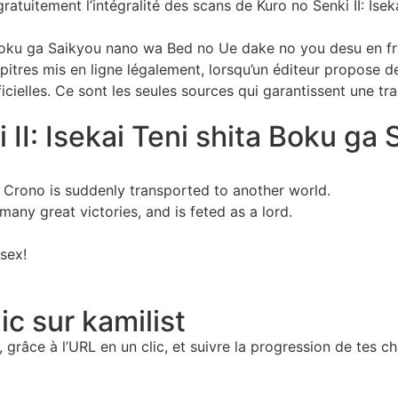
 gratuitement l’intégralité des scans de Kuro no Senki II: 
a Boku ga Saikyou nano wa Bed no Ue dake no you desu en fran
apitres mis en ligne légalement, lorsqu’un éditeur propose d
ficielles. Ce sont les seules sources qui garantissent une t
 II: Isekai Teni shita Boku g
 Crono is suddenly transported to another world.
y great victories, and is feted as a lord.
 sex!
c sur kamilist
 grâce à l’URL en un clic, et suivre la progression de tes ch