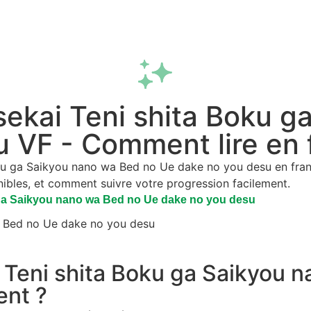
Fonctionnalités
Extension
FAQ
Isekai Teni shita Boku 
 VF - Comment lire en 
 Boku ga Saikyou nano wa Bed no Ue dake no you desu en fr
onibles, et comment suivre votre progression facilement.
u ga Saikyou nano wa Bed no Ue dake no you desu
wa Bed no Ue dake no you desu
kai Teni shita Boku ga Saikyou
ent ?