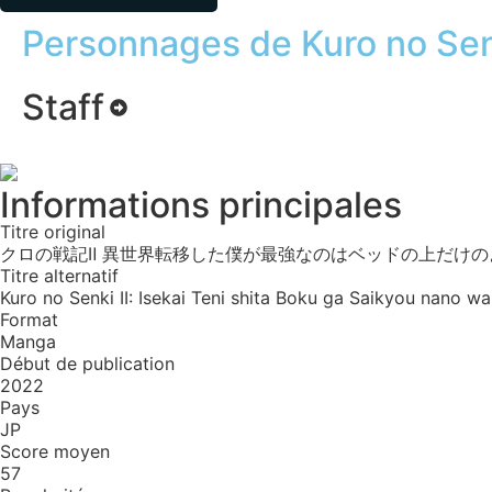
Personnages de Kuro no Senk
Staff
Informations principales
Titre original
クロの戦記Ⅱ 異世界転移した僕が最強なのはベッドの上だけの
Titre alternatif
Kuro no Senki II: Isekai Teni shita Boku ga Saikyou nano 
Format
Manga
Début de publication
2022
Pays
JP
Score moyen
57