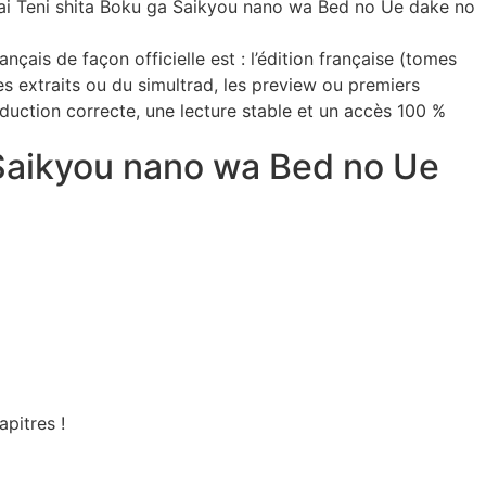
Isekai Teni shita Boku ga Saikyou nano wa Bed no Ue dake no
çais de façon officielle est : l’édition française (tomes
es extraits ou du simultrad, les preview ou premiers
raduction correcte, une lecture stable et un accès 100 %
a Saikyou nano wa Bed no Ue
apitres !