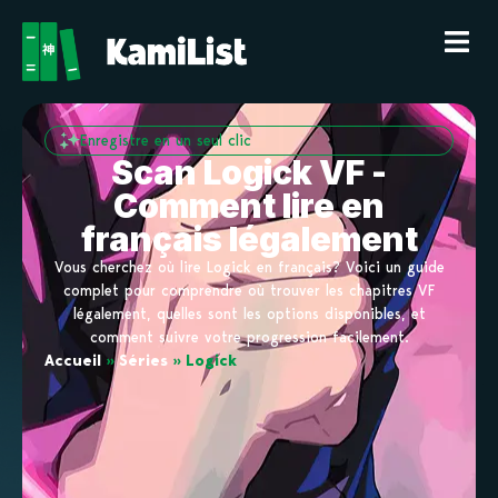
Enregistre en un seul clic
Scan Logick VF -
Comment lire en
français légalement
Vous cherchez où lire Logick en français? Voici un guide
complet pour comprendre où trouver les chapitres VF
légalement, quelles sont les options disponibles, et
comment suivre votre progression facilement.
Accueil
»
Séries
»
Logick