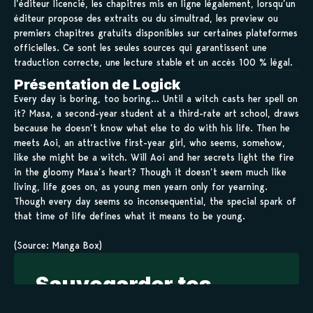
l’éditeur licencié, les chapitres mis en ligne légalement, lorsqu’un
éditeur propose des extraits ou du simultrad, les preview ou
premiers chapitres gratuits disponibles sur certaines plateformes
officielles. Ce sont les seules sources qui garantissent une
traduction correcte, une lecture stable et un accès 100 % légal.
Présentation de Logick
Every day is boring, too boring… Until a witch casts her spell on
it? Masa, a second-year student at a third-rate art school, draws
because he doesn’t know what else to do with his life. Then he
meets Aoi, an attractive first-year girl, who seems, somehow,
like she might be a witch. Will Aoi and her secrets light the fire
in the gloomy Masa’s heart? Though it doesn’t seem much like
living, life goes on, as young men yearn only for yearning.
Though every day seems so inconsequential, the special spark of
that time of life defines what it means to be young.
(Source: Manga Box)
Sauvegarder tes
scans en 1 clic sur